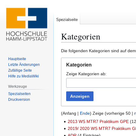
Spezialseite
Kategorien
Zur
Zur
Die folgenden Kategorien sind auf dem
Navigation
Suche
Hauptseite
springen
springen
Kategorien
Letzte Änderungen
Zufällige Seite
Zeige Kategorien ab:
Hilfe zu MediaWiki
Werkzeuge
Spezialseiten
Anzeigen
Druckversion
(
Anfang
|
Ende
) Zeige (
vorherige 50
|
2013 WS MTR7 Praktikum GPE
(12
2019/ 2020 WS MTR7 Praktikum 
ADR
(4 Einträge)