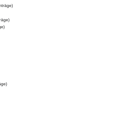
nträge)
räge)
ge)
äge)