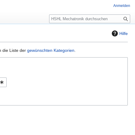
Anmelden
S
u
c
Hilfe
h
e
 die Liste der
gewünschten Kategorien
.