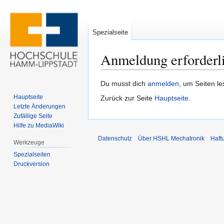
Spezialseite
Anmeldung erforderl
Zur
Zur
Du musst dich
anmelden
, um Seiten l
Navigation
Suche
Hauptseite
Zurück zur Seite
Hauptseite
.
springen
springen
Letzte Änderungen
Zufällige Seite
Hilfe zu MediaWiki
Datenschutz
Über HSHL Mechatronik
Haft
Werkzeuge
Spezialseiten
Druckversion