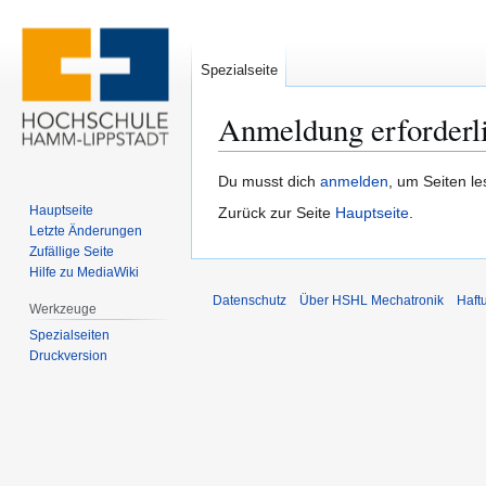
Spezialseite
Anmeldung erforderl
Zur
Zur
Du musst dich
anmelden
, um Seiten l
Navigation
Suche
Hauptseite
Zurück zur Seite
Hauptseite
.
springen
springen
Letzte Änderungen
Zufällige Seite
Hilfe zu MediaWiki
Datenschutz
Über HSHL Mechatronik
Haft
Werkzeuge
Spezialseiten
Druckversion