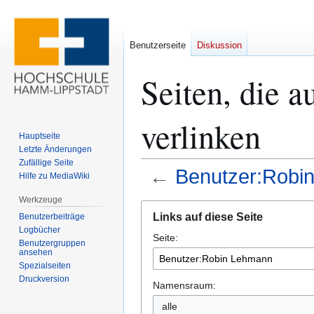
Benutzerseite
Diskussion
Seiten, die 
verlinken
Hauptseite
Letzte Änderungen
Zufällige Seite
←
Benutzer:Robi
Hilfe zu MediaWiki
Werkzeuge
Zur
Zur
Links auf diese Seite
Benutzerbeiträge
Navigation
Suche
Logbücher
Seite:
springen
springen
Benutzergruppen
ansehen
Spezialseiten
Druckversion
Namensraum:
alle