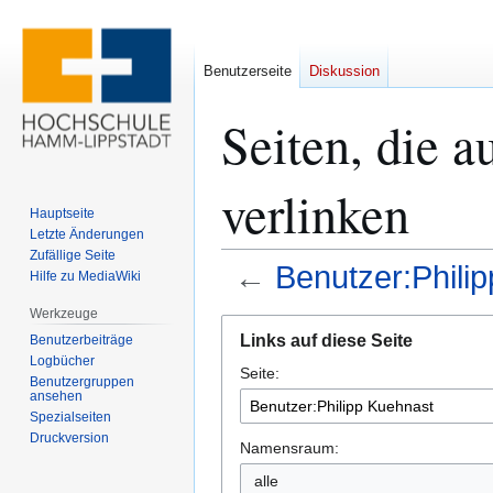
Benutzerseite
Diskussion
Seiten, die 
verlinken
Hauptseite
Letzte Änderungen
Zufällige Seite
←
Benutzer:Phili
Hilfe zu MediaWiki
Werkzeuge
Zur
Zur
Links auf diese Seite
Benutzerbeiträge
Navigation
Suche
Logbücher
Seite:
springen
springen
Benutzergruppen
ansehen
Spezialseiten
Druckversion
Namensraum:
alle