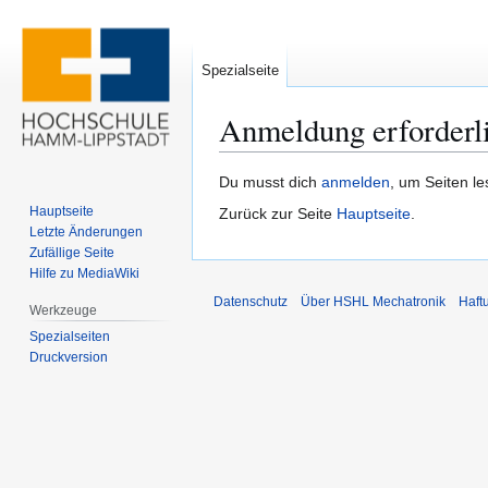
Spezialseite
Anmeldung erforderl
Zur
Zur
Du musst dich
anmelden
, um Seiten l
Navigation
Suche
Hauptseite
Zurück zur Seite
Hauptseite
.
springen
springen
Letzte Änderungen
Zufällige Seite
Hilfe zu MediaWiki
Datenschutz
Über HSHL Mechatronik
Haft
Werkzeuge
Spezialseiten
Druckversion