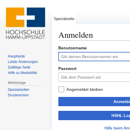
Spezialseite
Anmelden
Benutzername
Zur
Zur
Navigation
Suche
Hauptseite
springen
springen
Letzte Änderungen
Zufällige Seite
Passwort
Hilfe zu MediaWiki
Werkzeuge
Angemeldet bleiben
Spezialseiten
Druckversion
Anmeld
HSHL Lo
Hilfe beim A