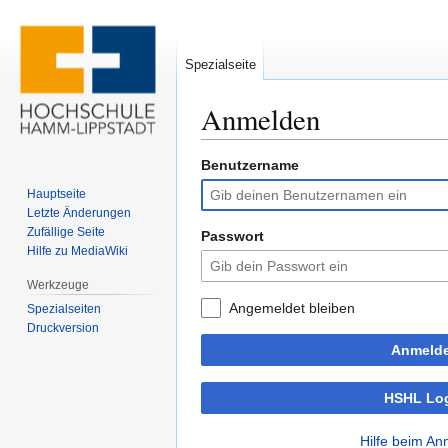
Spezialseite
Anmelden
Benutzername
Zur
Zur
Navigation
Suche
Hauptseite
springen
springen
Letzte Änderungen
Zufällige Seite
Passwort
Hilfe zu MediaWiki
Werkzeuge
Angemeldet bleiben
Spezialseiten
Druckversion
Anmeld
HSHL Lo
Hilfe beim A