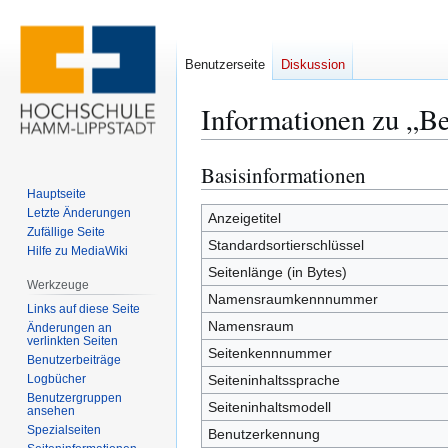
Benutzerseite
Diskussion
Informationen zu „B
Basisinformationen
Zur
Zur
Navigation
Suche
Hauptseite
Letzte Änderungen
springen
springen
Anzeigetitel
Zufällige Seite
Standardsortierschlüssel
Hilfe zu MediaWiki
Seitenlänge (in Bytes)
Werkzeuge
Namensraumkennnummer
Links auf diese Seite
Namensraum
Änderungen an
verlinkten Seiten
Seitenkennnummer
Benutzerbeiträge
Logbücher
Seiteninhaltssprache
Benutzergruppen
Seiteninhaltsmodell
ansehen
Spezialseiten
Benutzerkennung