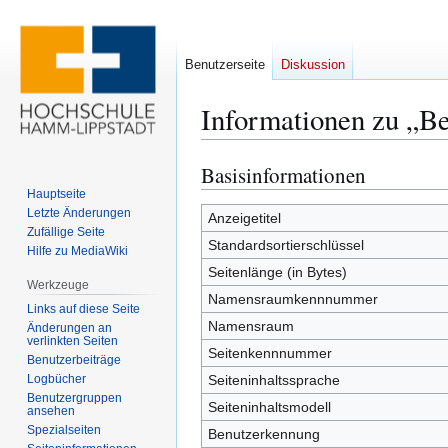
Benutzerseite
Diskussion
Informationen zu „Be
Basisinformationen
Zur
Zur
Navigation
Suche
Hauptseite
Letzte Änderungen
springen
springen
Anzeigetitel
Zufällige Seite
Standardsortierschlüssel
Hilfe zu MediaWiki
Seitenlänge (in Bytes)
Werkzeuge
Namensraumkennnummer
Links auf diese Seite
Namensraum
Änderungen an
verlinkten Seiten
Seitenkennnummer
Benutzerbeiträge
Logbücher
Seiteninhaltssprache
Benutzergruppen
Seiteninhaltsmodell
ansehen
Spezialseiten
Benutzerkennung