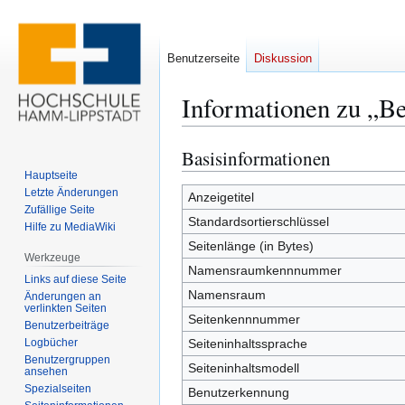
Benutzerseite
Diskussion
Informationen zu „
Basisinformationen
Zur
Zur
Navigation
Suche
Hauptseite
Letzte Änderungen
springen
springen
Anzeigetitel
Zufällige Seite
Standardsortierschlüssel
Hilfe zu MediaWiki
Seitenlänge (in Bytes)
Werkzeuge
Namensraumkennnummer
Links auf diese Seite
Namensraum
Änderungen an
verlinkten Seiten
Seitenkennnummer
Benutzerbeiträge
Logbücher
Seiteninhaltssprache
Benutzergruppen
Seiteninhaltsmodell
ansehen
Spezialseiten
Benutzerkennung