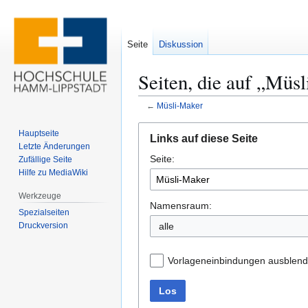
Seite
Diskussion
Seiten, die auf „Müs
←
Müsli-Maker
Zur
Zur
Hauptseite
Links auf diese Seite
Navigation
Suche
Letzte Änderungen
Seite:
springen
springen
Zufällige Seite
Hilfe zu MediaWiki
Werkzeuge
Namensraum:
Spezialseiten
Druckversion
alle
Vorlageneinbindungen ausblen
Los